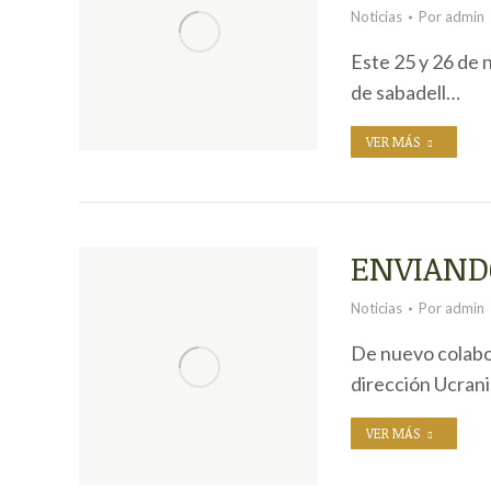
Noticias
Por
admin
Este 25 y 26 de 
de sabadell…
VER MÁS
ENVIAND
Noticias
Por
admin
De nuevo colabor
dirección Ucrani
VER MÁS