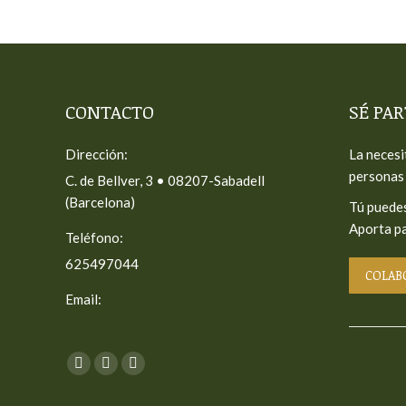
CONTACTO
SÉ PAR
Dirección:
La necesi
personas 
C. de Bellver, 3 • 08207-Sabadell
(Barcelona)
Tú puedes
Aporta pa
Teléfono:
625497044
COLAB
Email:
Encuéntranos en:
Facebook
X
Instagram
page
page
page