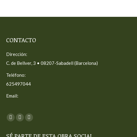
CONTACTO
Dirección:
C. de Bellver, 3 • 08207-Sabadell (Barcelona)
Teléfono:
625497044
Email:
Encuéntranos en:
Facebook
X
Instagram
page
page
page
SÉ PARTE DE ESTA OBRA SOCIAL
opens
opens
opens