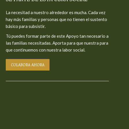
in
in
in
La necesitad a nuestro alrededor es mucha. Cada vez
new
new
new
hay más familias y personas que no tienen el sustento
window
window
window
básico para subsistir.
Tú puedes formar parte de este Apoyo tan necesario a
las familias necesitadas. Aporta para que nuestra para
que continuemos con nuestra labor social.
COLABORA AHORA